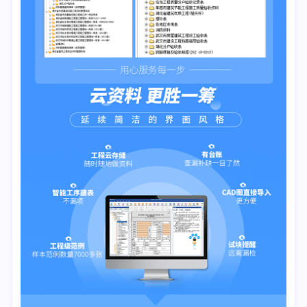
12.《城镇燃气输配工程施工及验收标准》GB/T51455-2023
13.《塑料排水检查井应用技术规程》CJJ/T209-2013
14.湖北省城镇燃气管道工程文件归集指引（试行）
园林部分
1.《园林绿化工程施工及验收规范》DB11/T212-2009
2.《园林绿化工程施工及验收规范》CJJ82-2012
3.《园林绿化工程资料管理标准》T/CECS1088-2022
海绵城市部分
《海绵城市基础设施施工与质量验收标准》T/CCIAT0014-
2019
人防部分
《人民防空工程质量验收与评价标准》RFJ01-2015
加固部分
《建筑结构加固工程施工质量验收记录》GB50550-2010
四、典型用户：
湖北工程建设总承包有限公司、湖北省建工第二建设有限公司