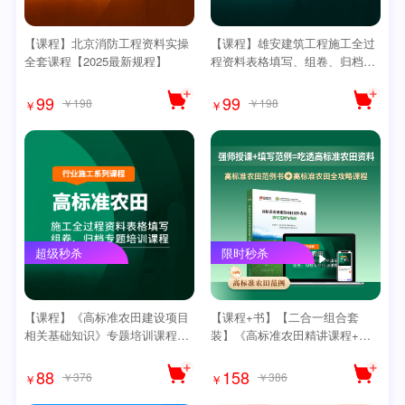
【课程】北京消防工程资料实操
【课程】雄安建筑工程施工全过
全套课程【2025最新规程】
程资料表格填写、组卷、归档专
题培训课程【2024最新规程】
99
99
￥198
￥198
￥
￥
超级秒杀
限时秒杀
【课程】《高标准农田建设项目
【课程+书】【二合一组合套
相关基础知识》专题培训课程
装】《高标准农田精讲课程+高
（2025新规范）
标准农田范例书》【精讲版】
88
158
￥376
￥386
￥
￥