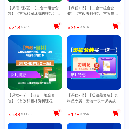
【课程+课程】【二合一组合套
【课程+书】【二合一组合套
装】《市政和园林资料课程》
装】《市政资料课程+市政范例
【精讲版】送《思维导图》
书》【精讲版】送《思维导图》
218
358
￥436
￥516
￥
￥
限时特惠
限时特惠
【课程+书】【四合一组合套
【课程+书】【送隐蔽套装】资
装】《市政和园林资料课程+市
料员专属，安装一表一课实战课
政和园林范例书》【精讲版】送
程【安装50课】送【思维导图】
《思维导图》
588
178
￥1176
￥356
￥
￥