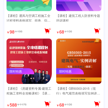
【课程】通风与空调工程施工全
【课程】建筑工程人防资料专题
过程资料表格填写、组卷、归档
培训课程
专题培训课程【精讲版】
98
68
￥196
￥136
￥
￥
限时特惠
限时特惠
【课程】《房建资料专属-建筑工
【课程】GB50303-2015（现
程施工资料全攻略课程》【课程
行）电气规范表格填写实例讲解
包】（送书2本）
课程【微课】【送思维导图】
588
68
￥1176
￥136
￥
￥