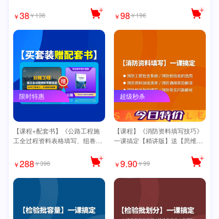
导图
训课程【精讲版】送【公路思维
导图】
38
98
￥136
￥196
￥
￥
限时特惠
超级秒杀
【课程+配套书】《公路工程施
【课程】《消防资料填写技巧》
工全过程资料表格填写、组卷、
一课搞定【精讲版】送【思维导
归档专题培训》【精讲版】送公
图】
路导图
288
9.90
￥396
￥99
￥
￥