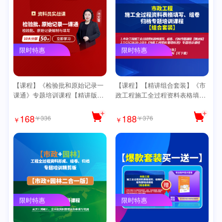
限时特惠
限时特惠
【课程】《检验批和原始记录一
【课程】【精讲组合套装】《市
课通》专题培训课程【精讲版】
政工程施工全过程资料表格填
【送思维导图】
写、组卷、归档专题培训课程》
送《思维导图》
168
188
￥336
￥376
￥
￥
限时特惠
限时特惠