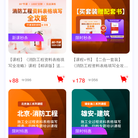
新课秒杀
限时秒杀
【课程】《消防工程资料表格填
【课程+书】【二合一套装】
写全攻略》课程【精讲版】送
《消防工程资料表格填写全攻
【思维导图】
略》【精讲版】【爆款】
88
178
￥396
￥356
￥
￥
限时特惠
限时特惠