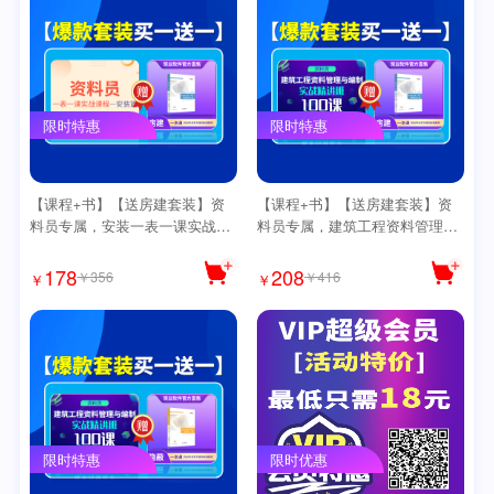
限时特惠
限时特惠
【课程+书】【送房建套装】资
【课程+书】【送房建套装】资
料员专属，安装一表一课实战课
料员专属，建筑工程资料管理与
程【安装50课】送思维导图
编制实战【精讲版100课】【送
思维导图】
178
208
￥356
￥416
￥
￥
限时特惠
限时优惠