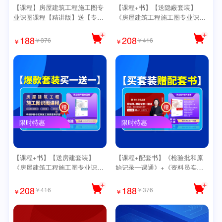
【课程】房屋建筑工程施工图专
【课程+书】【送隐蔽套装】
业识图课程【精讲版】送【专属
《房屋建筑工程施工图专业识图
大礼包】和【思维导图】
课程》【精讲版】送【专属大礼
包】和【思维导图】
188
208
￥376
￥416
￥
￥
限时特惠
限时特惠
【课程+书】【送房建套装】
【课程+配套书】《检验批和原
《房屋建筑工程施工图专业识图
始记录一课通》+《资料员实战
课程》【精讲版】送【专属大礼
一本通原始记录书》有书有课学
包】和【思维导图】
的更快 套餐更优惠【送思维导
208
188
￥416
￥376
￥
￥
图】