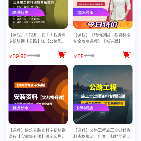
限时特惠
超级秒杀
【课程】工程开工复工工程资料
【课程】《结构加固工程资料编
专题培训【公路】送【公路思维
制全攻略课程》【精讲版】
导图】
39.90
68
￥79.80
￥336
￥
￥
超级秒杀
限时特惠
【课程】建筑安装资料专题培训
【课程】公路工程施工全过程资
课程【实战提升课】送全套思维
料表格填写、组卷、归档专题培