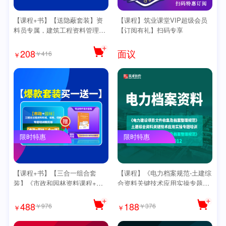
【课程+书】【送隐蔽套装】资
【课程】筑业课堂VIP超级会员
料员专属，建筑工程资料管理与
【订阅有礼】扫码专享
编制实战【精讲版100课】【送
思维导图】
面议
208
￥416
￥
限时特惠
限时特惠
【课程+书】【三合一组合套
【课程】《电力档案规范-土建综
装】《市政和园林资料课程+市
合资料关键技术应用实操专题培
政范例书》【精讲版】送《思维
训》【精讲版】
导图》
488
188
￥976
￥376
￥
￥