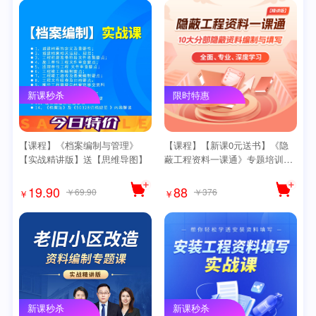
新课秒杀
限时特惠
【课程】《档案编制与管理》
【课程】【新课0元送书】《隐
【实战精讲版】送【思维导图】
蔽工程资料一课通》专题培训课
程【精讲版】送思维导图
19.90
88
￥69.90
￥376
￥
￥
新课秒杀
新课秒杀