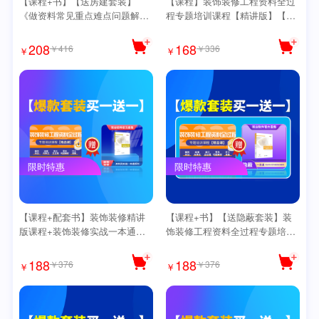
【课程+书】【送房建套装】
【课程】装饰装修工程资料全过
《做资料常见重点难点问题解析
程专题培训课程【精讲版】【送
大课610课（周周有解）》送思
思维导图】
维导图
208
168
￥416
￥336
￥
￥
限时特惠
限时特惠
【课程+配套书】装饰装修精讲
【课程+书】【送隐蔽套装】装
版课程+装饰装修实战一本通
饰装修工程资料全过程专题培训
书】（送思维导图）
课程【精讲版】（送思维导图可
下载）
188
188
￥376
￥376
￥
￥