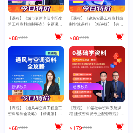
【课程】《城市更新老旧小区改
【课程】《建筑安装工程资料编
造工程资料编制要点》专题课
制实战课程》【精讲版】【共80
【实战精讲版】送导图
讲】
88
88
￥398
￥376
￥
￥
新课秒杀
超级秒杀
【课程】《通风与空调工程施工
【课程】《0基础学资料系统课
资料编制全攻略》【精讲版】送
程-建筑资料员专业配套课程》送
全套思维导图
全套思维导图【爆款】
68
179
￥336
￥958
￥
￥