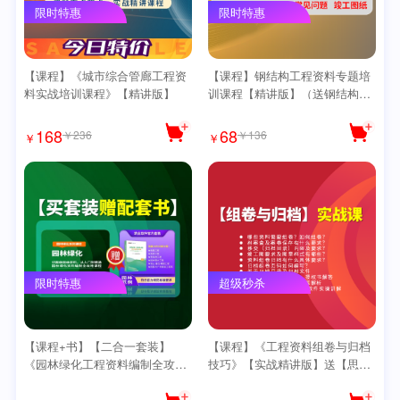
限时特惠
限时特惠
【课程】《城市综合管廊工程资
【课程】钢结构工程资料专题培
料实战培训课程》【精讲版】
训课程【精讲版】（送钢结构思
维导图）
168
68
￥236
￥136
￥
￥
限时特惠
超级秒杀
【课程+书】【二合一套装】
【课程】《工程资料组卷与归档
《园林绿化工程资料编制全攻略
技巧》【实战精讲版】送【思维
课程》【精讲版】【爆款】
导图】