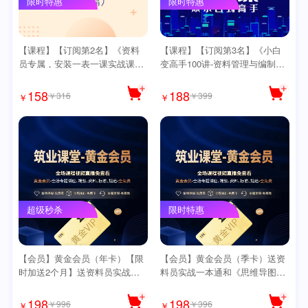
限时特惠
限时特惠
【课程】【订阅第2名】《资料
【课程】【订阅第3名】《小白
员专属，安装一表一课实战课
变高手100讲-资料管理与编制实
程》【安装60课】送思维导图
战课》【精讲版】送导图【爆
【爆款】
款】
158
188
￥316
￥399
￥
￥
超级秒杀
限时特惠
【会员】黄金会员（年卡）【限
【会员】黄金会员（季卡）送资
时加送2个月】送资料员实战一
料员实战一本通和《思维导图》
本通和《思维导图》【爆款】
【爆款】
198
198
￥996
￥396
￥
￥