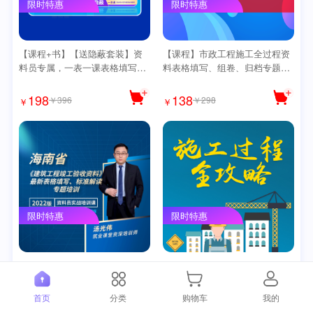
限时特惠
限时特惠
【课程+书】【送隐蔽套装】资
【课程】市政工程施工全过程资
料员专属，一表一课表格填写实
料表格填写、组卷、归档专题培
战课程【建筑100课】
训课程【精讲版】
198
138
￥396
￥298
￥
￥
限时特惠
限时特惠
【课程】海南省建筑工程施工全
【课程】工程施工全过程资料全
过程资料表格填写、组卷、归档
专业专题培训课程【全专业精讲
专题培训课程【2022现行规程
版】
首页
分类
购物车
我的
版】
99
568
￥199
￥1176