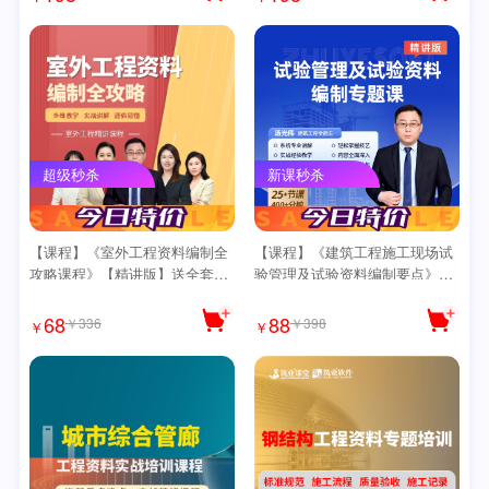
超级秒杀
新课秒杀
【课程】《室外工程资料编制全
【课程】《建筑工程施工现场试
攻略课程》【精讲版】送全套思
验管理及试验资料编制要点》专
维导图
题课【精讲版】送全套导图
68
88
￥336
￥398
￥
￥