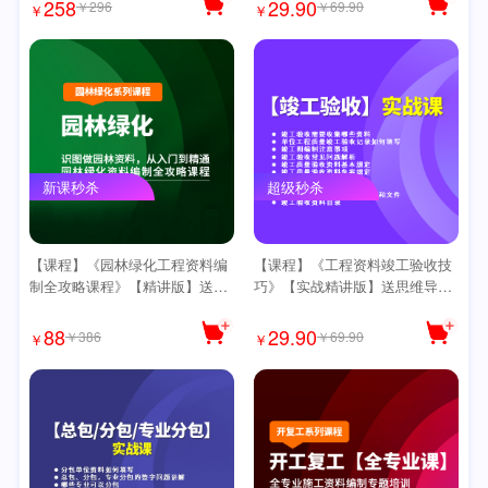
258
29.90
￥296
￥69.90
￥
￥
新课秒杀
超级秒杀
【课程】《园林绿化工程资料编
【课程】《工程资料竣工验收技
制全攻略课程》【精讲版】送思
巧》【实战精讲版】送思维导图
维导图
【爆款】
88
29.90
￥386
￥69.90
￥
￥