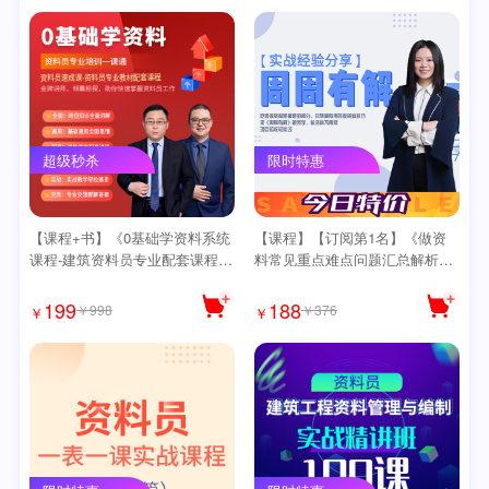
超级秒杀
限时特惠
【课程+书】《0基础学资料系统
【课程】【订阅第1名】《做资
课程-建筑资料员专业配套课程》
料常见重点难点问题汇总解析大
送书和全套思维导图
课610课（周周有解）》【610
课】限时送思维导图
199
188
￥998
￥376
￥
￥