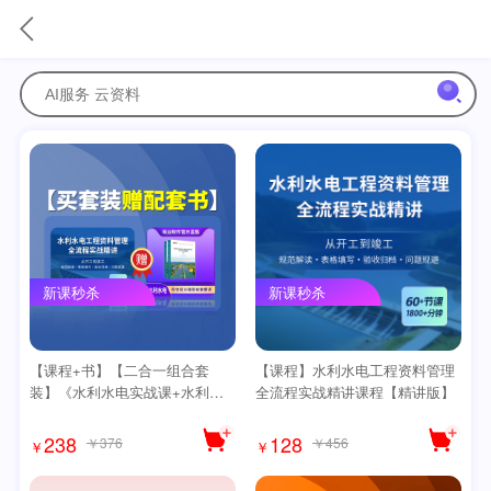
新课秒杀
新课秒杀
【课程+书】【二合一组合套
【课程】水利水电工程资料管理
装】《水利水电实战课+水利水
全流程实战精讲课程【精讲版】
电范例书》【精讲版】
238
128
￥376
￥456
￥
￥