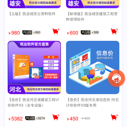
【云版】筑业雄安云资料软件
【标准版】筑业雄安建筑工程资
料管理软件
980
600
PLUS
960
PLUS
588
￥
￥
￥
￥
【造价】筑业河北省建设工程计
【造价】筑业河北省信息价-河北
价软件V3（全专业版）
计价软件V3版专用
5382
450
￥450
PLUS
5274
￥
￥
￥